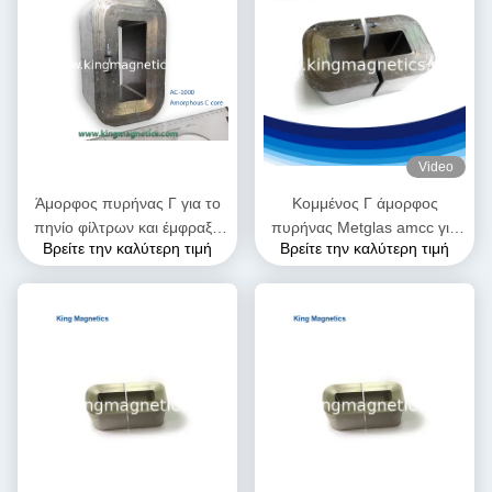
Video
Άμορφος πυρήνας Γ για το
Κομμένος Γ άμορφος
πηνίο φίλτρων και έμφραξη
πυρήνας Metglas amcc για
Βρείτε την καλύτερη τιμή
Βρείτε την καλύτερη τιμή
PFC φιαγμένη από υψηλό -
την υψηλή συχνότητα και τον
ποιοτική κορδέλλα
ακουστικό μετασχηματιστή