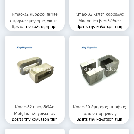
Kmac-32 άμορφοι ferrite
Kmac-32 λεπτή κορδέλλα
πυρήνων μαγνήτες για την
Magnetics βασιλιάδων
Βρείτε την καλύτερη τιμή
Βρείτε την καλύτερη τιμή
υψηλή πυκνότητα ροής
metglass amcc άμορφος γ
κορεσμού
πυρήνας 200 μη-
κρυστάλλου
Kmac-32 η κορδέλλα
Kmac-20 άμορφος πυρήνας
Metglas πληγώνει τον
τύπων πυρήνων γ
Βρείτε την καλύτερη τιμή
Βρείτε την καλύτερη τιμή
άμορφο πυρήνα kmac-32
μετασχηματιστών υψηλής
περικοπών (equ. Amcc-32)
επίδοσης finemet