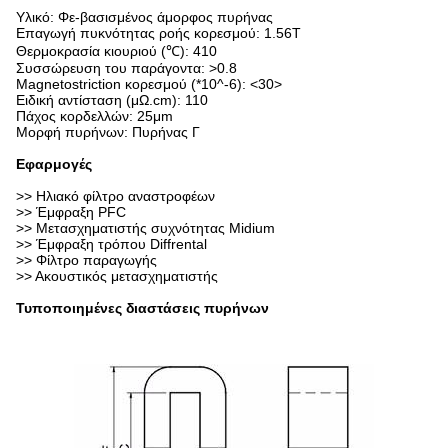
Υλικό: Φε-βασισμένος άμορφος πυρήνας
Επαγωγή πυκνότητας ροής κορεσμού: 1.56T
Θερμοκρασία κιουριού (℃): 410
Συσσώρευση του παράγοντα: >0.8
Magnetostriction κορεσμού (*10^-6):
<30>
Ειδική αντίσταση (μΩ.cm): 110
Πάχος κορδελλών: 25μm
Μορφή πυρήνων: Πυρήνας Γ
Εφαρμογές
>>
Ηλιακό φίλτρο αναστροφέων
>> Έμφραξη PFC
>> Μετασχηματιστής συχνότητας Midium
>> Έμφραξη τρόπου Diffrental
>> Φίλτρο παραγωγής
>> Ακουστικός μετασχηματιστής
Τυποποιημένες διαστάσεις πυρήνων