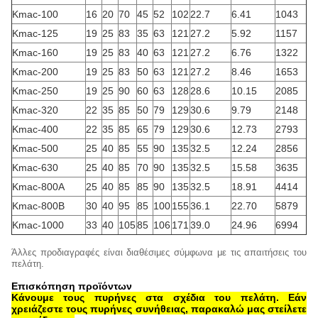
Kmac-100
16
20
70
45
52
102
22.7
6.41
1043
Kmac-125
19
25
83
35
63
121
27.2
5.92
1157
Kmac-160
19
25
83
40
63
121
27.2
6.76
1322
Kmac-200
19
25
83
50
63
121
27.2
8.46
1653
Kmac-250
19
25
90
60
63
128
28.6
10.15
2085
Kmac-320
22
35
85
50
79
129
30.6
9.79
2148
Kmac-400
22
35
85
65
79
129
30.6
12.73
2793
Kmac-500
25
40
85
55
90
135
32.5
12.24
2856
Kmac-630
25
40
85
70
90
135
32.5
15.58
3635
Kmac-800A
25
40
85
85
90
135
32.5
18.91
4414
Kmac-800B
30
40
95
85
100
155
36.1
22.70
5879
Kmac-1000
33
40
105
85
106
171
39.0
24.96
6994
Άλλες προδιαγραφές είναι διαθέσιμες σύμφωνα με τις απαιτήσεις του
πελάτη.
Επισκόπηση προϊόντων
Κάνουμε τους πυρήνες στα σχέδια του πελάτη. Εάν
χρειάζεστε τους πυρήνες συνήθειας, παρακαλώ μας στείλετε