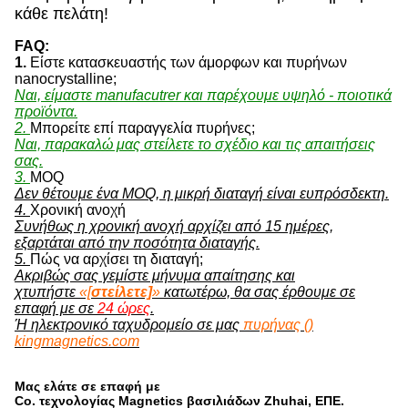
κάθε πελάτη!
FAQ:
1.
Είστε κατασκευαστής των άμορφων και πυρήνων
nanocrystalline;
Ναι, είμαστε manufacutrer και παρέχουμε υψηλό - ποιοτικά
προϊόντα.
2.
Μπορείτε επί παραγγελία πυρήνες;
Ναι, παρακαλώ μας στείλετε το σχέδιο και τις απαιτήσεις
σας.
3.
MOQ
Δεν θέτουμε ένα MOQ, η μικρή διαταγή είναι ευπρόσδεκτη.
4.
Χρονική ανοχή
Συνήθως η χρονική ανοχή αρχίζει από 15 ημέρες,
εξαρτάται από την ποσότητα διαταγής.
5.
Πώς να αρχίσει τη διαταγή;
Ακριβώς σας γεμίστε μήνυμα απαίτησης και
χτυπήστε
«[
στείλετε]
»
κατωτέρω, θα σας έρθουμε σε
επαφή με σε
24 ώρες
.
Ή ηλεκτρονικό ταχυδρομείο σε μας
πυρήνας ()
kingmagnetics.com
Μας ελάτε σε επαφή με
Co. τεχνολογίας Magnetics βασιλιάδων Zhuhai, ΕΠΕ.