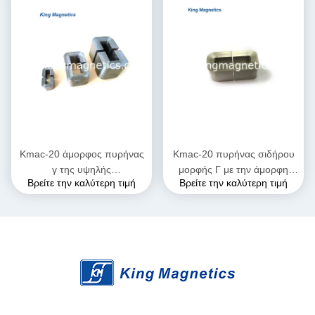
Kmac-20 άμορφος πυρήνας
Kmac-20 πυρήνας σιδήρου
γ της υψηλής
μορφής Γ με την άμορφη
Βρείτε την καλύτερη τιμή
Βρείτε την καλύτερη τιμή
διαπερατότητας για τον
κορδέλλα για το μεγάλο
τρέχοντα μετασχηματιστή
τρέχοντα αντιδραστήρα