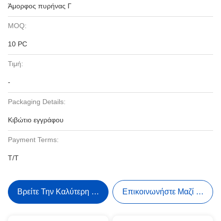
Άμορφος πυρήνας Γ
MOQ:
10 PC
Τιμή:
-
Packaging Details:
Κιβώτιο εγγράφου
Payment Terms:
T/T
Βρείτε Την Καλύτερη Τιμή
Επικοινωνήστε Μαζί Μας