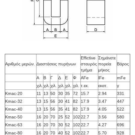
Effictive
Σημάνετε
Αριθμός μερών.
Διαστάσεις πυρήνων
σταυρός
πορεία
Βάρος
τμήμα
μήκος
Α
Β
Γ
Δ
Ε
Φ
AFe
lFe
mFe
χιλ.
χιλ.
χιλ.
χιλ.
χιλ.
χιλ.
τ.εκ.
εκατ.
γ
Kmac-20
11
13
50
30
35
72
15.7
2.94
331
Kmac-32
13
15
56
30
41
82
17.9
3.47
447
Kmac-40
13
15
56
35
41
82
17.9
4.05
522
Kmac-50
16
20
70
25
52
102
22.7
3.56
580
Kmac-63
16
20
70
30
52
102
22.7
4.27
696
Kmac-80
16
20
70
40
52
102
22.7
5.70
928