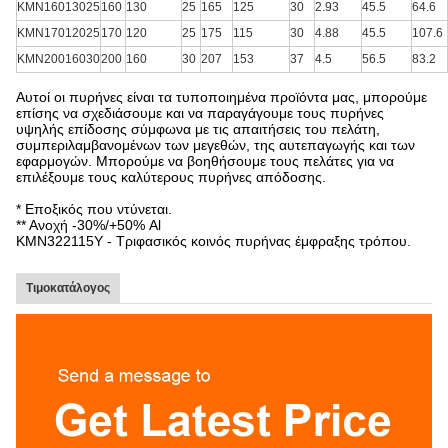
KMN16013025
160
130
25
165
125
30
2.93
45.5
64.6
KMN17012025
170
120
25
175
115
30
4.88
45.5
107.6
KMN20016030
200
160
30
207
153
37
4.5
56.5
83.2
Αυτοί οι πυρήνες είναι τα τυποποιημένα προϊόντα μας, μπορούμε
επίσης να σχεδιάσουμε και να παραγάγουμε τους πυρήνες
υψηλής επίδοσης σύμφωνα με τις απαιτήσεις του πελάτη,
συμπεριλαμβανομένων των μεγεθών, της αυτεπαγωγής και των
εφαρμογών. Μπορούμε να βοηθήσουμε τους πελάτες για να
επιλέξουμε τους καλύτερους πυρήνες απόδοσης.
* Εποξικός που ντύνεται.
** Ανοχή -30%/+50% Al
KMN322115Y - Τριφασικός κοινός πυρήνας έμφραξης τρόπου.
Τιμοκατάλογος