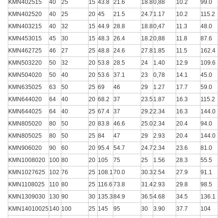
KMN402515
40
25
15
43.8
21.6
18.8
0,88
10.2
99.0
KMN402520
40
25
20
45
21.5
24.7
1.17
10.2
115.2
KMN403215
40
32
15
44.9
28.8
18.8
0,47
11.3
48.0
KMN453015
45
30
15
48.3
26.4
18.2
0,88
11.8
87.6
KMN462725
46
27
25
48.8
24.6
27.8
1.85
11.5
162.4
KMN503220
50
32
20
53.8
28.5
24
1.40
12.9
109.6
KMN504020
50
40
20
53.6
37.1
23
0,78
14.1
45.0
KMN635025
63
50
25
69
46
29
1.27
17.7
59.0
KMN644020
64
40
20
68.2
37
23.5
1.87
16.3
115.2
KMN644025
64
40
25
67.4
37
29.2
2.34
16.3
144.0
KMN805020
80
50
20
83.8
46.6
25.0
2.34
20.4
94.0
KMN805025
80
50
25
84
47
29
2.93
20.4
144.0
KMN906020
90
60
20
95.4
54.7
24.7
2.34
23.6
81.0
KMN1008020
100
80
20
105
75
25
1.56
28.3
55.5
KMN1027625
102
76
25
108.1
70.0
30.3
2.54
27.9
91.1
KMN1108025
110
80
25
116.6
73.8
31.4
2.93
29.8
98.5
KMN1309030
130
90
30
135.3
84.9
36.5
4.68
34.5
136.1
KMN14010025
140
100
25
145
95
30
3.90
37.7
104