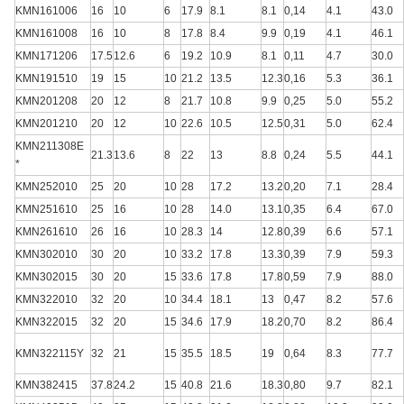
KMN161006
16
10
6
17.9
8.1
8.1
0,14
4.1
43.0
KMN161008
16
10
8
17.8
8.4
9.9
0,19
4.1
46.1
KMN171206
17.5
12.6
6
19.2
10.9
8.1
0,11
4.7
30.0
KMN191510
19
15
10
21.2
13.5
12.3
0,16
5.3
36.1
KMN201208
20
12
8
21.7
10.8
9.9
0,25
5.0
55.2
KMN201210
20
12
10
22.6
10.5
12.5
0,31
5.0
62.4
KMN211308E
21.3
13.6
8
22
13
8.8
0,24
5.5
44.1
*
KMN252010
25
20
10
28
17.2
13.2
0,20
7.1
28.4
KMN251610
25
16
10
28
14.0
13.1
0,35
6.4
67.0
KMN261610
26
16
10
28.3
14
12.8
0,39
6.6
57.1
KMN302010
30
20
10
33.2
17.8
13.3
0,39
7.9
59.3
KMN302015
30
20
15
33.6
17.8
17.8
0,59
7.9
88.0
KMN322010
32
20
10
34.4
18.1
13
0,47
8.2
57.6
KMN322015
32
20
15
34.6
17.9
18.2
0,70
8.2
86.4
KMN322115Y
32
21
15
35.5
18.5
19
0,64
8.3
77.7
KMN382415
37.8
24.2
15
40.8
21.6
18.3
0,80
9.7
82.1