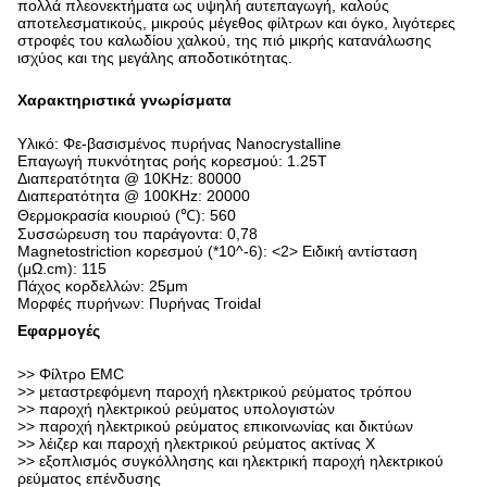
πολλά πλεονεκτήματα ως υψηλή αυτεπαγωγή, καλούς
αποτελεσματικούς, μικρούς μέγεθος φίλτρων και όγκο, λιγότερες
στροφές του καλωδίου χαλκού, της πιό μικρής κατανάλωσης
ισχύος και της μεγάλης αποδοτικότητας.
Χαρακτηριστικά γνωρίσματα
Υλικό: Φε-βασισμένος πυρήνας Nanocrystalline
Επαγωγή πυκνότητας ροής κορεσμού: 1.25T
Διαπερατότητα @ 10KHz: 80000
Διαπερατότητα @ 100KHz: 20000
Θερμοκρασία κιουριού (℃): 560
Συσσώρευση του παράγοντα: 0,78
Magnetostriction κορεσμού (*10^-6): <2> Ειδική αντίσταση
(μΩ.cm): 115
Πάχος κορδελλών: 25μm
Μορφές πυρήνων: Πυρήνας Troidal
Εφαρμογές
>> Φίλτρο EMC
>> μεταστρεφόμενη παροχή ηλεκτρικού ρεύματος τρόπου
>> παροχή ηλεκτρικού ρεύματος υπολογιστών
>> παροχή ηλεκτρικού ρεύματος επικοινωνίας και δικτύων
>> λέιζερ και παροχή ηλεκτρικού ρεύματος ακτίνας X
>> εξοπλισμός συγκόλλησης και ηλεκτρική παροχή ηλεκτρικού
ρεύματος επένδυσης