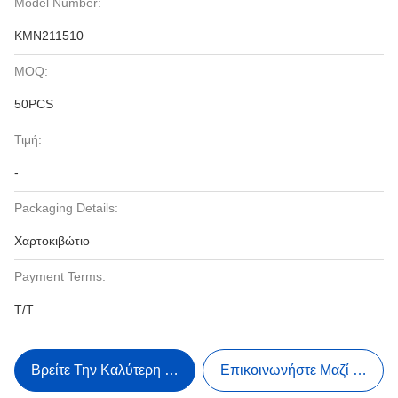
Model Number:
KMN211510
MOQ:
50PCS
Τιμή:
-
Packaging Details:
Χαρτοκιβώτιο
Payment Terms:
T/T
Βρείτε Την Καλύτερη Τιμή
Επικοινωνήστε Μαζί Μας