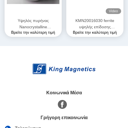
Video
Υψηλός πυρήνας
KMN20016030 ferrite
Nanocrystalline
υψηλής επίδοσης
Βρείτε την καλύτερη τιμή
Βρείτε την καλύτερη τιμή
διαπερατότητας τριφασικός
σπειροειδής πυρήνας
για την κοινή έμφραξη
nanocrystalline πυρήνων
T52*36*25 τρόπου της EMI
finemet
Κοινωνικά Μέσα
Γρήγορη επικοινωνία