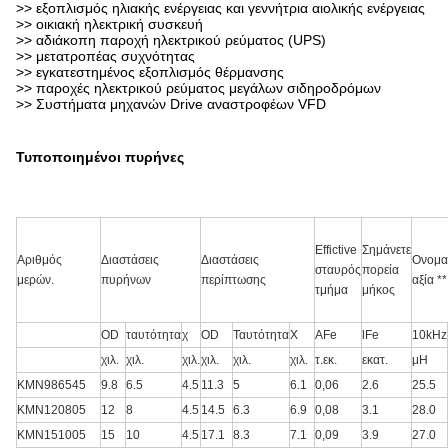
>> εξοπλισμός ηλιακής ενέργειας και γεννήτρια αιολικής ενέργειας
>> οικιακή ηλεκτρική συσκευή
>> αδιάκοπη παροχή ηλεκτρικού ρεύματος (UPS)
>> μετατροπέας συχνότητας
>> εγκατεστημένος εξοπλισμός θέρμανσης
>> παροχές ηλεκτρικού ρεύματος μεγάλων σιδηροδρόμων
>> Συστήματα μηχανών Drive αναστροφέων VFD
Τυποποιημένοι πυρήνες
Effictive
Σημάνετε
Αριθμός
Διαστάσεις
Διαστάσεις
Ονομα
σταυρός
πορεία
μερών.
πυρήνων
περίπτωσης
αξία **
τμήμα
μήκος
OD
ταυτότητα
χ
OD
Ταυτότητα
Χ
AFe
lFe
10kHz
χιλ.
χιλ.
χιλ.
χιλ.
χιλ.
χιλ.
τ.εκ.
εκατ.
μH
KMN986545
9.8
6.5
4.5
11.3
5
6.1
0,06
2.6
25.5
KMN120805
12
8
4.5
14.5
6.3
6.9
0,08
3.1
28.0
KMN151005
15
10
4.5
17.1
8.3
7.1
0,09
3.9
27.0