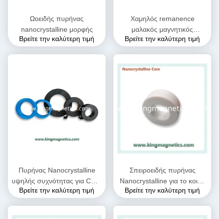
Ωοειδής πυρήνας
Χαμηλός remanence
nanocrystalline μορφής
μαλακός μαγνητικός
Βρείτε την καλύτερη τιμή
Βρείτε την καλύτερη τιμή
πυρήνας Nanocrystalline
Πυρήνας Nanocrystalline
Σπειροειδής πυρήνας
υψηλής συχνότητας για CMC
Nanocrystalline για το κοινό
Βρείτε την καλύτερη τιμή
Βρείτε την καλύτερη τιμή
το πηνίο σπειρών έμφραξης
φίλτρο n32-20-10 έμφραξης
που παρέχεται από το
τρόπου IEC
βασιλιά Magnetics