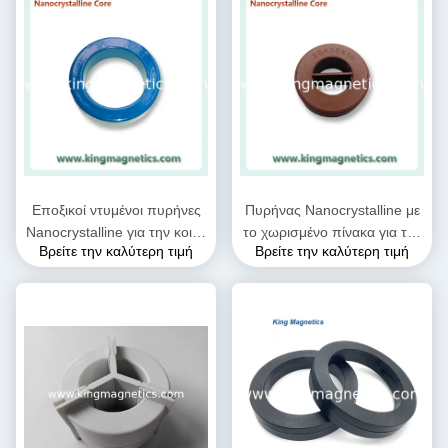
Εποξικοί ντυμένοι πυρήνες
Πυρήνας Nanocrystalline με
Nanocrystalline για την κοινή
το χωρισμένο πίνακα για την
Βρείτε την καλύτερη τιμή
Βρείτε την καλύτερη τιμή
έμφραξη τρόπου EMC και
κοινή έμφραξη n30-20-10
τον τρέχοντα
τρόπου
μετασχηματιστή