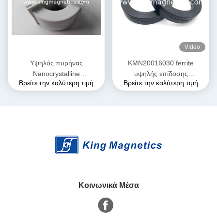
Video
Υψηλός πυρήνας
KMN20016030 ferrite
Nanocrystalline
υψηλής επίδοσης
Βρείτε την καλύτερη τιμή
Βρείτε την καλύτερη τιμή
διαπερατότητας τριφασικός
σπειροειδής πυρήνας
για την κοινή έμφραξη
nanocrystalline πυρήνων
T52*36*25 τρόπου της EMI
finemet
Κοινωνικά Μέσα