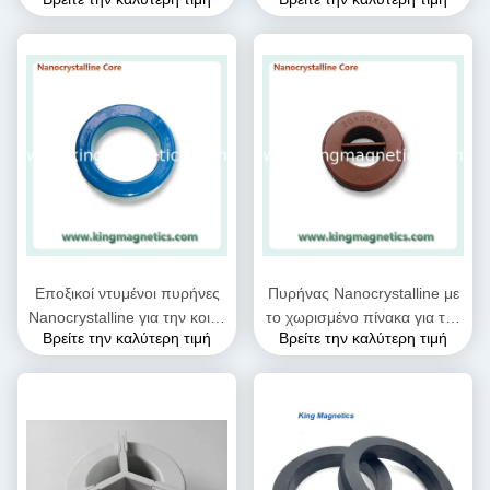
το πηνίο σπειρών έμφραξης
φίλτρο n32-20-10 έμφραξης
που παρέχεται από το
τρόπου IEC
βασιλιά Magnetics
Εποξικοί ντυμένοι πυρήνες
Πυρήνας Nanocrystalline με
Nanocrystalline για την κοινή
το χωρισμένο πίνακα για την
Βρείτε την καλύτερη τιμή
Βρείτε την καλύτερη τιμή
έμφραξη τρόπου EMC και
κοινή έμφραξη n30-20-10
τον τρέχοντα
τρόπου
μετασχηματιστή