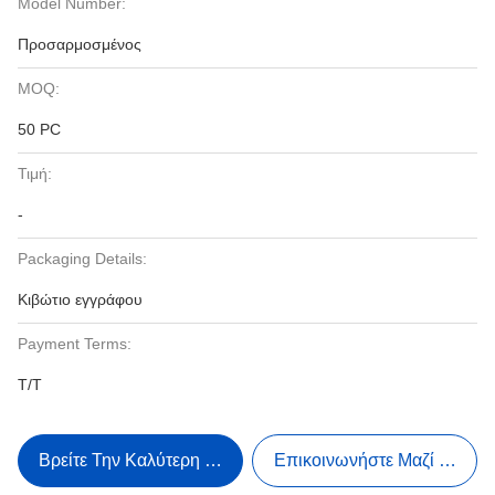
Model Number:
Προσαρμοσμένος
MOQ:
50 PC
Τιμή:
-
Packaging Details:
Κιβώτιο εγγράφου
Payment Terms:
T/T
Βρείτε Την Καλύτερη Τιμή
Επικοινωνήστε Μαζί Μας